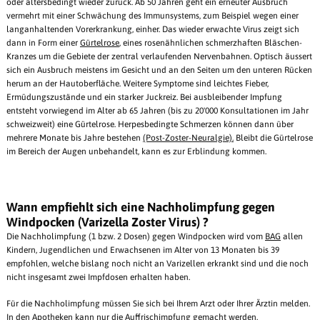
oder altersbedingt wieder zurück. Ab 50 Jahren geht ein erneuter Ausbruch
vermehrt mit einer Schwächung des Immunsystems, zum Beispiel wegen einer
langanhaltenden Vorerkrankung, einher. Das wieder erwachte Virus zeigt sich
dann in Form einer
Gürtelrose
, eines rosenähnlichen schmerzhaften Bläschen-
Kranzes um die Gebiete der zentral verlaufenden Nervenbahnen. Optisch äussert
sich ein Ausbruch meistens im Gesicht und an den Seiten um den unteren Rücken
herum an der Hautoberfläche. Weitere Symptome sind leichtes Fieber,
Ermüdungszustände und ein starker Juckreiz. Bei ausbleibender Impfung
entsteht vorwiegend im Alter ab 65 Jahren (bis zu 20'000 Konsultationen im Jahr
schweizweit) eine Gürtelrose. Herpesbedingte Schmerzen können dann über
mehrere Monate bis Jahre bestehen
(Post-Zoster-Neuralgie).
Bleibt die Gürtelrose
im Bereich der Augen unbehandelt, kann es zur Erblindung kommen.
Wann empfiehlt sich eine Nachholimpfung gegen
Windpocken (Varizella Zoster Virus) ?
Die Nachholimpfung (1 bzw. 2 Dosen) gegen Windpocken wird vom
BAG
allen
Kindern, Jugendlichen und Erwachsenen im Alter von 13 Monaten bis 39
empfohlen, welche bislang noch nicht an Varizellen erkrankt sind und die noch
nicht insgesamt zwei Impfdosen erhalten haben.
Für die Nachholimpfung müssen Sie sich bei Ihrem Arzt oder Ihrer Ärztin melden.
In den Apotheken kann nur die Auffrischimpfung gemacht werden.